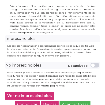
Este sitio web utiliza cookies para mejorar su experiencia mientras
navega. Las cookies que se clasifican según sea necesario se almacenan
en su navegador, ya que son esenciales para el funcionamiento de las
características básicas del sitio web. También utilizamos cookies de
terceros que nos ayudan a analizar y comprender cómo utiliza este sitio
(0)
web. Estas cookies se almacenarán en su navegador solo con su
consentimiento. También tiene la opción de optar por no recibir estas
cookies. Pero la exclusión voluntaria de algunas de estas cookies puede
afectar su experiencia de navegación.
INICIO
>
PAPELERÍA
>
ARTÍCULOS DE SOBREMESA
>
Imprescindibles
SUJETA LIBROS Y PINCHAPAPELES
Las cookies necesarias son absolutamente esenciales para que el sitio web
funcione correctamente. Esta categoría solo incluye cookies que garantizan
funcionalidades básicas y características de seguridad del sitio web. Estas
cookies no almacenan ninguna información personal.
No imprescindibles
Se han encontrado
0
elementos. Mostrando del 1 al 0
Estas cookies pueden no ser particularmente necesarias para que el sitio
web funcione y se utilizan específicamente para recopilar datos estadísticos
sobre el uso del sitio web y para recopilar datos del usuario a través de
análisis, anuncios y otros contenidos integrados. Activándolas nos autoriza a
su uso mientras navega por nuestra página web.
Ver no imprescindibles
Configurar
Básicas
Aceptar todas