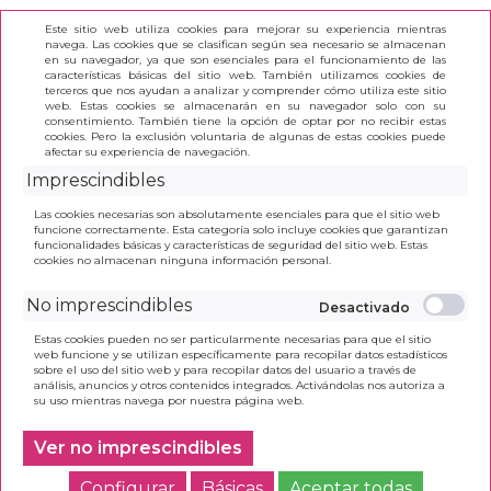
Este sitio web utiliza cookies para mejorar su experiencia mientras
navega. Las cookies que se clasifican según sea necesario se almacenan
en su navegador, ya que son esenciales para el funcionamiento de las
características básicas del sitio web. También utilizamos cookies de
terceros que nos ayudan a analizar y comprender cómo utiliza este sitio
(0)
web. Estas cookies se almacenarán en su navegador solo con su
consentimiento. También tiene la opción de optar por no recibir estas
cookies. Pero la exclusión voluntaria de algunas de estas cookies puede
afectar su experiencia de navegación.
INICIO
>
PAPELERÍA
>
ARCHIVO Y CLASIFICACIÓN
>
Imprescindibles
PORTADOCUMENTOS
Las cookies necesarias son absolutamente esenciales para que el sitio web
funcione correctamente. Esta categoría solo incluye cookies que garantizan
funcionalidades básicas y características de seguridad del sitio web. Estas
cookies no almacenan ninguna información personal.
No imprescindibles
Se han encontrado
0
elementos. Mostrando del 1 al 0
Estas cookies pueden no ser particularmente necesarias para que el sitio
web funcione y se utilizan específicamente para recopilar datos estadísticos
sobre el uso del sitio web y para recopilar datos del usuario a través de
análisis, anuncios y otros contenidos integrados. Activándolas nos autoriza a
su uso mientras navega por nuestra página web.
Ver no imprescindibles
Configurar
Básicas
Aceptar todas