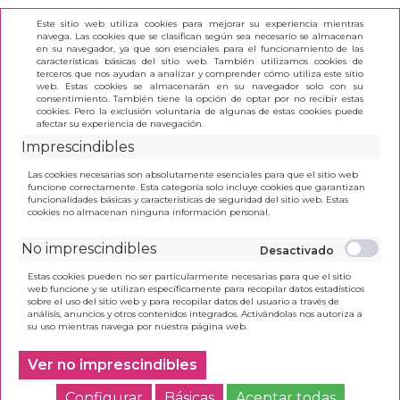
Este sitio web utiliza cookies para mejorar su experiencia mientras
navega. Las cookies que se clasifican según sea necesario se almacenan
en su navegador, ya que son esenciales para el funcionamiento de las
características básicas del sitio web. También utilizamos cookies de
terceros que nos ayudan a analizar y comprender cómo utiliza este sitio
(0)
web. Estas cookies se almacenarán en su navegador solo con su
consentimiento. También tiene la opción de optar por no recibir estas
cookies. Pero la exclusión voluntaria de algunas de estas cookies puede
afectar su experiencia de navegación.
INICIO
>
PAPELERÍA
>
CORRECIÓN
2)
Imprescindibles
2)
Las cookies necesarias son absolutamente esenciales para que el sitio web
funcione correctamente. Esta categoría solo incluye cookies que garantizan
funcionalidades básicas y características de seguridad del sitio web. Estas
cookies no almacenan ninguna información personal.
CORRECTOR CAMPUS
No imprescindibles
UNIVERSITY 5MMX5M 2
UD
Estas cookies pueden no ser particularmente necesarias para que el sitio
web funcione y se utilizan específicamente para recopilar datos estadísticos
1,40€ PVP
sobre el uso del sitio web y para recopilar datos del usuario a través de
análisis, anuncios y otros contenidos integrados. Activándolas nos autoriza a
1,16 € Sin IVA
su uso mientras navega por nuestra página web.
Ver no imprescindibles
Configurar
Básicas
Aceptar todas