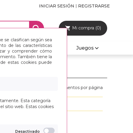
INICIAR SESIÓN
REGISTRARSE
Mi compra (0)
ue se clasifican según sea
o de las características
Mobiliario y Sillas
Juegos
alizar y comprender cómo
imiento. También tiene la
s de estas cookies puede
S Y PINZAS
Mostrar:
elementos por página
ctamente. Esta categoría
ando del 1 al 0
el sitio web. Estas cookies