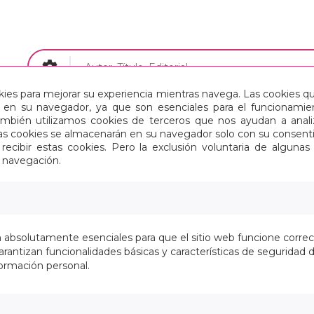
okies para mejorar su experiencia mientras navega. Las cookies q
en su navegador, ya que son esenciales para el funcionamient
Papelería
Maletas y Mochilas
También utilizamos cookies de terceros que nos ayudan a an
Estas cookies se almacenarán en su navegador solo con su consent
recibir estas cookies. Pero la exclusión voluntaria de alguna
e navegación.
IO
>
PAPELERÍA
>
ARTÍCULOS DE SOBREMESA
>
CLIP
n absolutamente esenciales para que el sitio web funcione corre
Se han encontrado
0
elementos. Mostr
rantizan funcionalidades básicas y características de seguridad d
ormación personal.