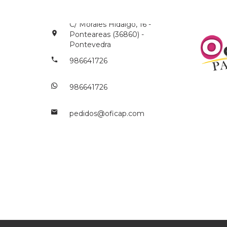
C/ Morales Hidalgo, 16 -
Ponteareas (36860) -
Pontevedra
986641726
986641726
pedidos@oficap.com