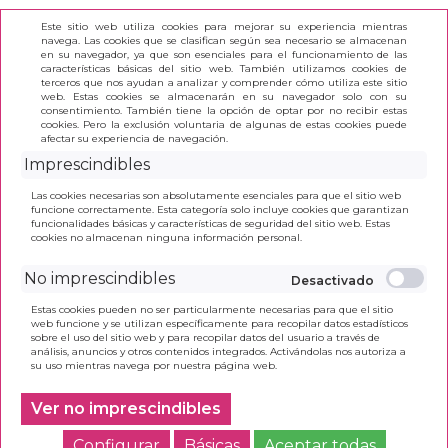
Este sitio web utiliza cookies para mejorar su experiencia mientras
navega. Las cookies que se clasifican según sea necesario se almacenan
en su navegador, ya que son esenciales para el funcionamiento de las
características básicas del sitio web. También utilizamos cookies de
terceros que nos ayudan a analizar y comprender cómo utiliza este sitio
(0)
web. Estas cookies se almacenarán en su navegador solo con su
consentimiento. También tiene la opción de optar por no recibir estas
cookies. Pero la exclusión voluntaria de algunas de estas cookies puede
afectar su experiencia de navegación.
INICIO
>
PAPELERÍA
>
PAPEL
Imprescindibles
función
(2)
Las cookies necesarias son absolutamente esenciales para que el sitio web
funcione correctamente. Esta categoría solo incluye cookies que garantizan
)
funcionalidades básicas y características de seguridad del sitio web. Estas
cookies no almacenan ninguna información personal.
PAPEL NAVIGATOR A4
No imprescindibles
80GR 500H UNIVERSAL
Estas cookies pueden no ser particularmente necesarias para que el sitio
web funcione y se utilizan específicamente para recopilar datos estadísticos
5,90€ PVP
sobre el uso del sitio web y para recopilar datos del usuario a través de
análisis, anuncios y otros contenidos integrados. Activándolas nos autoriza a
4,88 € Sin IVA
su uso mientras navega por nuestra página web.
Ver no imprescindibles
Configurar
Básicas
Aceptar todas