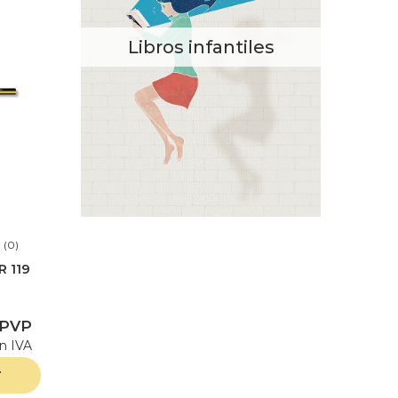
Libros infantiles
(0)
 119
UMBO
 PVP
in IVA
r