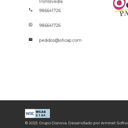
Pontevedra
986641726
986641726
pedidos@oficap.com
© 2025. Grupo Disnova. Desarrollado por
Arminet Soft