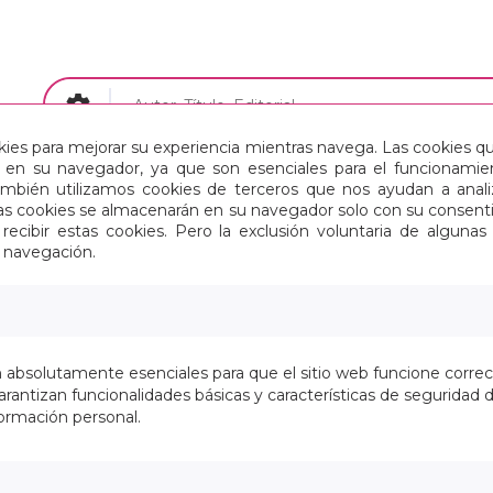
okies para mejorar su experiencia mientras navega. Las cookies q
en su navegador, ya que son esenciales para el funcionamient
Papelería
Maletas y Mochilas
También utilizamos cookies de terceros que nos ayudan a an
Estas cookies se almacenarán en su navegador solo con su consent
recibir estas cookies. Pero la exclusión voluntaria de alguna
 MADRID EQUIPACION 25/26
e navegación.
SAFTA 2025 VAC JUNIO-REAL
MADRID EQUIPACION 25/26
n absolutamente esenciales para que el sitio web funcione corre
En stock
rantizan funcionalidades básicas y características de seguridad d
ormación personal.
42,90 €
35,45 € Sin IVA