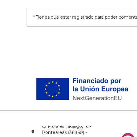
* Tienes que estar registrado para poder comentar
C/ Morales Hidalgo, 16 -
Ponteareas (36860) -