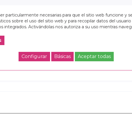
Añadir a la cesta
r particularmente necesarias para que el sitio web funcione y s
ticos sobre el uso del sitio web y para recopilar datos del usuario 
8412688607693
s integrados. Activándolas nos autoriza a su uso mientras nave
Referencia:
612554820
s
Configurar
Básicas
Aceptar todas