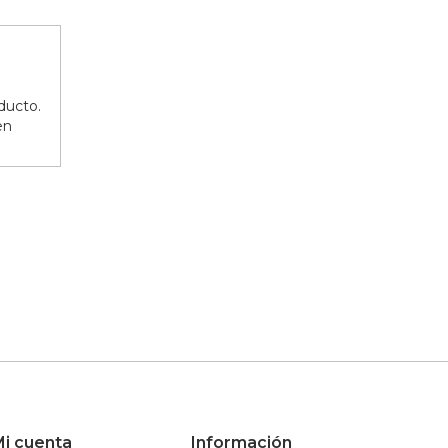
ducto.
en
i cuenta
Información