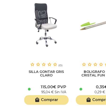
(0)
SILLA GONTAR GRIS
BOLIGRAFO 
CLARO
CRISTAL FUN 
GREEN
115,00€ PVP
0,35
95,04 € Sin IVA
0,29 € 
Comprar
Compr