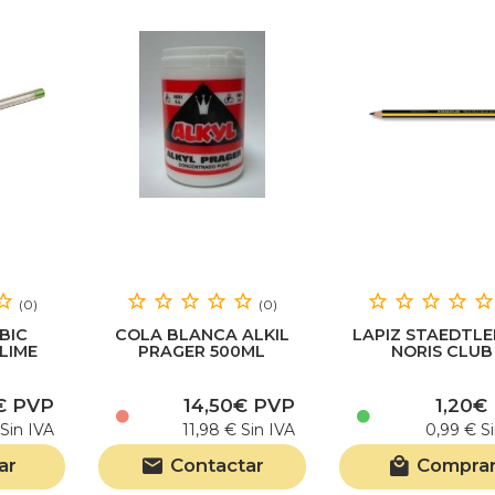
(0)
(0)
BIC
COLA BLANCA ALKIL
LAPIZ STAEDTLER
LIME
PRAGER 500ML
NORIS CLUB
TRIANGULAR J
€ PVP
14,50€ PVP
1,20€
Sin IVA
11,98 € Sin IVA
0,99 € S
ar
Contactar
Compra