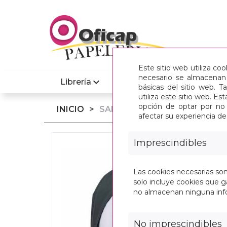
Este sitio web utiliza co
necesario se almacenan 
Librería
Informatica
básicas del sitio web. 
utiliza este sitio web. 
opción de optar por no 
INICIO
>
SAFTA 2025 VAC JUNIO-REAL
afectar su experiencia d
Imprescindibles
Las cookies necesarias so
solo incluye cookies que ga
no almacenan ninguna inf
No imprescindibles