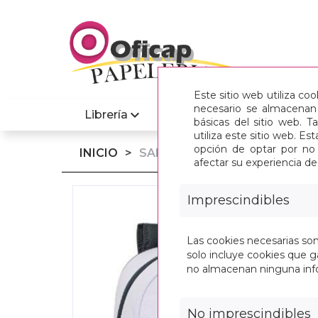
Este sitio web utiliza co
necesario se almacenan 
Librería
Informatica
básicas del sitio web. 
utiliza este sitio web. 
opción de optar por no 
INICIO
>
SAFTA 2025 VAC JUNIO-REAL
afectar su experiencia d
Imprescindibles
Las cookies necesarias so
solo incluye cookies que ga
no almacenan ninguna inf
No imprescindibles