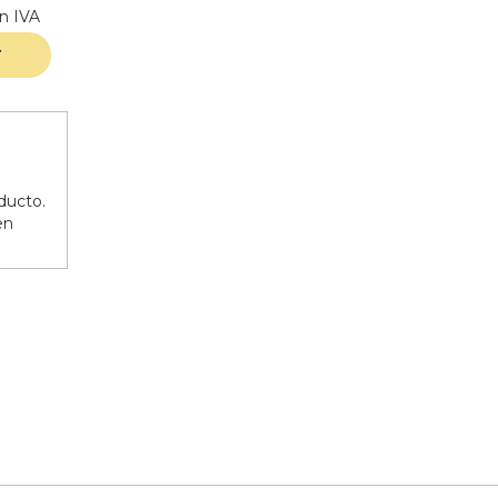
in IVA
r
ducto.
en