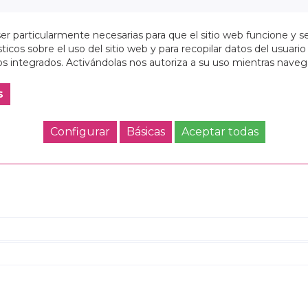
Añadir a la cesta
r particularmente necesarias para que el sitio web funcione y s
ticos sobre el uso del sitio web y para recopilar datos del usuario 
8412688607655
s integrados. Activándolas nos autoriza a su uso mientras nave
Referencia:
612554640
s
Configurar
Básicas
Aceptar todas