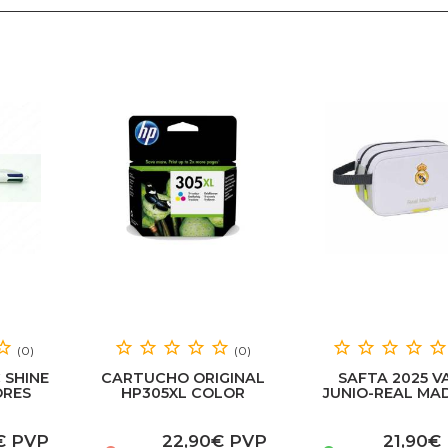
(0)
(0)
 SHINE
CARTUCHO ORIGINAL
SAFTA 2025 V
ORES
HP305XL COLOR
JUNIO-REAL MA
EQUIPACION 25
€ PVP
22,90€ PVP
21,90€