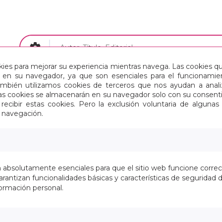
okies para mejorar su experiencia mientras navega. Las cookies q
en su navegador, ya que son esenciales para el funcionamient
Papelería
Maletas y Mochilas
También utilizamos cookies de terceros que nos ayudan a an
Estas cookies se almacenarán en su navegador solo con su consent
recibir estas cookies. Pero la exclusión voluntaria de alguna
 MADRID EQUIPACION 25/26
e navegación.
SAFTA 2025 VAC JUNIO-REAL
MADRID EQUIPACION 25/26
n absolutamente esenciales para que el sitio web funcione corre
En stock
rantizan funcionalidades básicas y características de seguridad d
ormación personal.
39,95 €
33,02 € Sin IVA