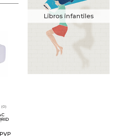
Libros infantiles
(0)
AC
DRID
/26
 PVP