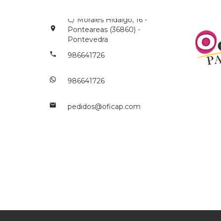
C/ Morales Hidalgo, 16 -
Ponteareas (36860) -
Pontevedra
986641726
986641726
pedidos@oficap.com