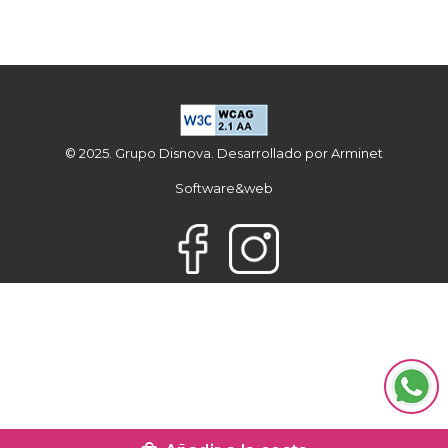
© 2025. Grupo Disnova. Desarrollado por
Arminet
Software&web