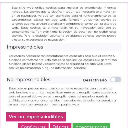
Este sitio web utiliza cookies para mejorar su experiencia mientras
navega. Las cookies que se clasifican según sea necesario se almacenan
en su navegador, ya que son esenciales para el funcionamiento de las
características básicas del sitio web. También utilizamos cookies de
terceros que nos ayudan a analizar y comprender cómo utiliza este sitio
(0)
web. Estas cookies se almacenarán en su navegador solo con su
consentimiento. También tiene la opción de optar por no recibir estas
cookies. Pero la exclusión voluntaria de algunas de estas cookies puede
afectar su experiencia de navegación.
INICIO
>
ROLLER T.LIQ. PILOT V-BALL 0,5 ROJO
Imprescindibles
Las cookies necesarias son absolutamente esenciales para que el sitio web
funcione correctamente. Esta categoría solo incluye cookies que garantizan
funcionalidades básicas y características de seguridad del sitio web. Estas
cookies no almacenan ninguna información personal.
No imprescindibles
Estas cookies pueden no ser particularmente necesarias para que el sitio
web funcione y se utilizan específicamente para recopilar datos estadísticos
Haz clic en la imagen para ampliarla
sobre el uso del sitio web y para recopilar datos del usuario a través de
análisis, anuncios y otros contenidos integrados. Activándolas nos autoriza a
su uso mientras navega por nuestra página web.
Ver no imprescindibles
Configurar
Básicas
Aceptar todas