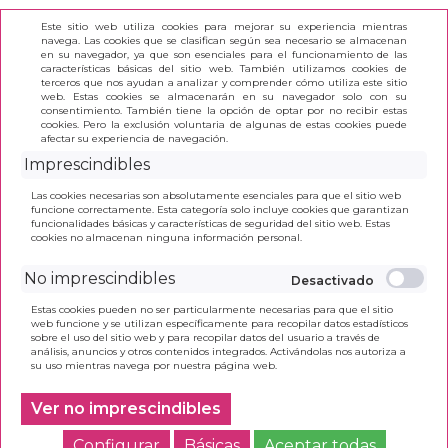
Este sitio web utiliza cookies para mejorar su experiencia mientras
navega. Las cookies que se clasifican según sea necesario se almacenan
en su navegador, ya que son esenciales para el funcionamiento de las
características básicas del sitio web. También utilizamos cookies de
terceros que nos ayudan a analizar y comprender cómo utiliza este sitio
(0)
web. Estas cookies se almacenarán en su navegador solo con su
consentimiento. También tiene la opción de optar por no recibir estas
cookies. Pero la exclusión voluntaria de algunas de estas cookies puede
afectar su experiencia de navegación.
INICIO
>
PLUMA PILOT PACK PARALLEL PEN
Imprescindibles
CALIGRAFICA 3,8 MM
Las cookies necesarias son absolutamente esenciales para que el sitio web
funcione correctamente. Esta categoría solo incluye cookies que garantizan
funcionalidades básicas y características de seguridad del sitio web. Estas
cookies no almacenan ninguna información personal.
No imprescindibles
Estas cookies pueden no ser particularmente necesarias para que el sitio
web funcione y se utilizan específicamente para recopilar datos estadísticos
sobre el uso del sitio web y para recopilar datos del usuario a través de
análisis, anuncios y otros contenidos integrados. Activándolas nos autoriza a
su uso mientras navega por nuestra página web.
Ver no imprescindibles
Configurar
Básicas
Aceptar todas