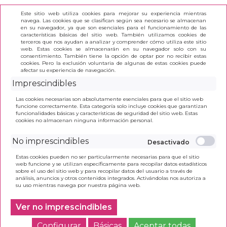
Este sitio web utiliza cookies para mejorar su experiencia mientras
navega. Las cookies que se clasifican según sea necesario se almacenan
en su navegador, ya que son esenciales para el funcionamiento de las
características básicas del sitio web. También utilizamos cookies de
terceros que nos ayudan a analizar y comprender cómo utiliza este sitio
(0)
web. Estas cookies se almacenarán en su navegador solo con su
consentimiento. También tiene la opción de optar por no recibir estas
cookies. Pero la exclusión voluntaria de algunas de estas cookies puede
afectar su experiencia de navegación.
INICIO
>
PEGAMENTO UNIVERSAL IMEDIO BANDA
Imprescindibles
AZUL 35ML
Las cookies necesarias son absolutamente esenciales para que el sitio web
funcione correctamente. Esta categoría solo incluye cookies que garantizan
funcionalidades básicas y características de seguridad del sitio web. Estas
cookies no almacenan ninguna información personal.
No imprescindibles
Estas cookies pueden no ser particularmente necesarias para que el sitio
web funcione y se utilizan específicamente para recopilar datos estadísticos
sobre el uso del sitio web y para recopilar datos del usuario a través de
análisis, anuncios y otros contenidos integrados. Activándolas nos autoriza a
su uso mientras navega por nuestra página web.
Haz clic en la imagen para ampliarla
Ver no imprescindibles
Configurar
Básicas
Aceptar todas