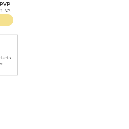
 PVP
in IVA
r
ducto.
en