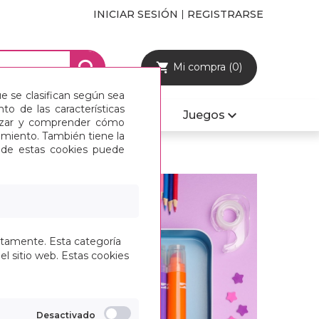
INICIAR SESIÓN
REGISTRARSE
Mi compra (0)
ue se clasifican según sea
o de las características
Mobiliario y Sillas
Juegos
alizar y comprender cómo
imiento. También tiene la
s de estas cookies puede
M
ctamente. Esta categoría
el sitio web. Estas cookies