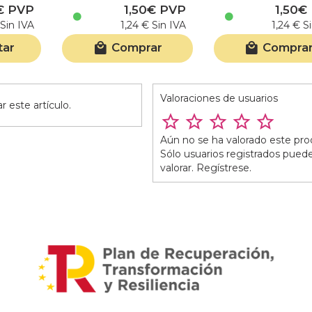
€ PVP
1,50€ PVP
1,50€
Sin IVA
1,24 € Sin IVA
1,24 € S
tar
Comprar
Compra
Valoraciones de usuarios
 este artículo.
Aún no se ha valorado este pro
Sólo usuarios registrados pued
valorar. Regístrese.