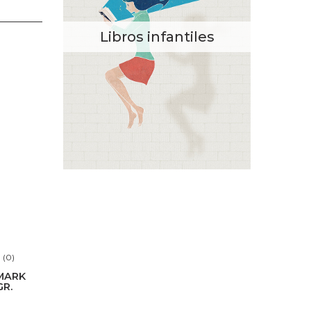
Libros infantiles
(0)
MARK
GR.
S.