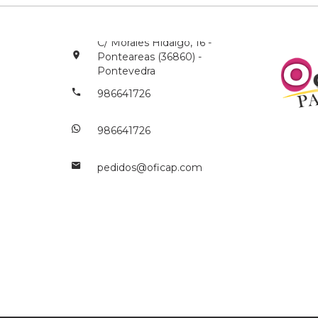
C/ Morales Hidalgo, 16 -
Ponteareas (36860) -
Pontevedra
986641726
986641726
pedidos@oficap.com