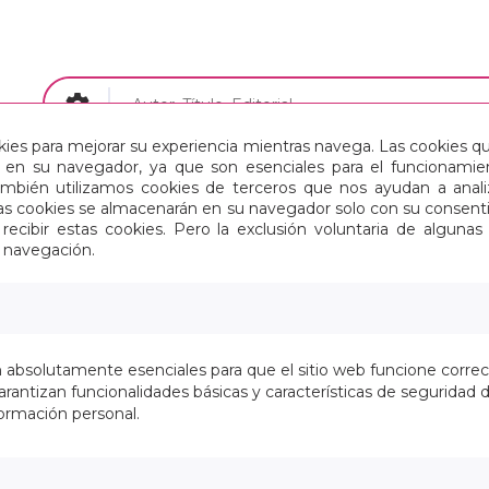
okies para mejorar su experiencia mientras navega. Las cookies q
en su navegador, ya que son esenciales para el funcionamient
Papelería
Maletas y Mochilas
También utilizamos cookies de terceros que nos ayudan a an
Estas cookies se almacenarán en su navegador solo con su consent
recibir estas cookies. Pero la exclusión voluntaria de alguna
8M
e navegación.
PEGAMENTO ROLLER 6MM X 8
En stock
n absolutamente esenciales para que el sitio web funcione corre
2,50 €
rantizan funcionalidades básicas y características de seguridad d
ormación personal.
2,07 € Sin IVA
Añadir a la cesta