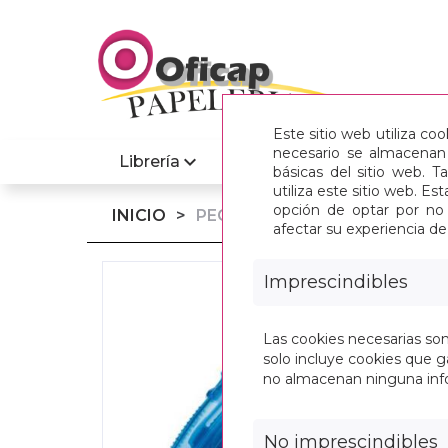
Este sitio web utiliza co
necesario se almacenan 
Librería
Informatica
básicas del sitio web. 
utiliza este sitio web. 
opción de optar por no 
INICIO
>
PEGAMENTO ROLLER 6MM X 
afectar su experiencia d
Imprescindibles
Las cookies necesarias so
solo incluye cookies que ga
no almacenan ninguna inf
No imprescindibles