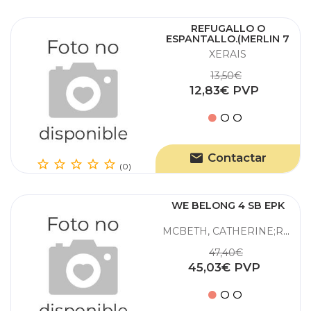
REFUGALLO O
ESPANTALLO.(MERLIN 7
ANOS)
XERAIS
13,50€
12,83€ PVP
Contactar
(0)
WE BELONG 4 SB EPK
MCBETH, CATHERINE;REILLY, PATRICIA
47,40€
45,03€ PVP