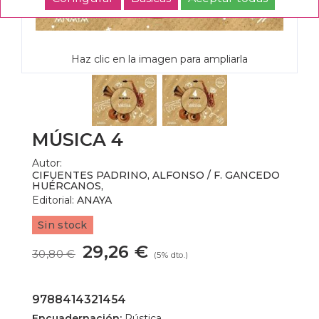
Haz clic en la imagen para ampliarla
MÚSICA 4
Autor:
CIFUENTES PADRINO, ALFONSO / F. GANCEDO
HUÉRCANOS,
Editorial:
ANAYA
Sin stock
29,26 €
30,80 €
(5% dto.)
9788414321454
Encuadernación:
Rústica