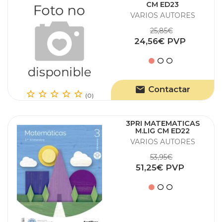
CM ED23
VARIOS AUTORES
25,85€
24,56€ PVP
Contactar
(0)
3PRI MATEMATICAS
M.LIG CM ED22
VARIOS AUTORES
53,95€
51,25€ PVP