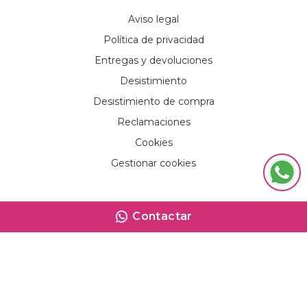
Aviso legal
Política de privacidad
Entregas y devoluciones
Desistimiento
Desistimiento de compra
Reclamaciones
Cookies
Gestionar cookies
Contactar
Contactar
© 2025. Grupo Disnova. Desarrollado por
Arminet
Software&web