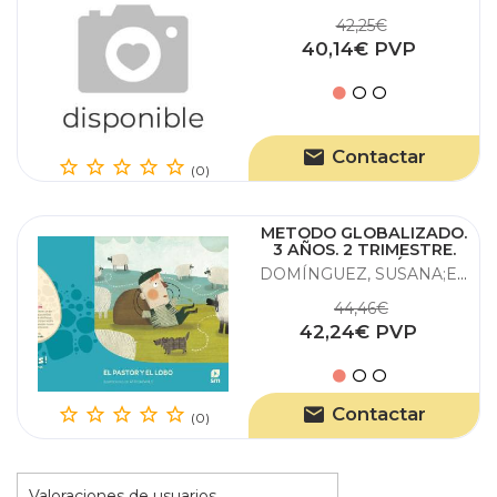
42,25€
40,14€ PVP
Contactar
(0)
METODO GLOBALIZADO.
3 AÑOS. 2 TRIMESTRE.
¡CRACS! AQUÍ HAY
DOMÍNGUEZ, SUSANA;ECHEVARRÍA, ESTHER;MESTRES PASTOR, LAIA;PR
DRAGONES
44,46€
42,24€ PVP
Contactar
(0)
Valoraciones de usuarios