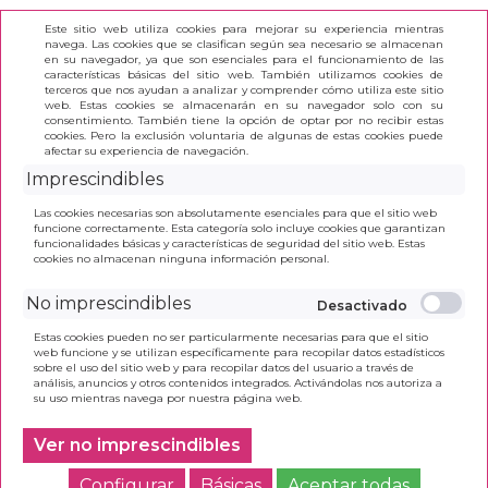
Este sitio web utiliza cookies para mejorar su experiencia mientras
navega. Las cookies que se clasifican según sea necesario se almacenan
en su navegador, ya que son esenciales para el funcionamiento de las
características básicas del sitio web. También utilizamos cookies de
terceros que nos ayudan a analizar y comprender cómo utiliza este sitio
(0)
web. Estas cookies se almacenarán en su navegador solo con su
consentimiento. También tiene la opción de optar por no recibir estas
cookies. Pero la exclusión voluntaria de algunas de estas cookies puede
afectar su experiencia de navegación.
INICIO
>
ENSALADA DE LETRAS 2ºPRIMARIA.
Imprescindibles
LECTURAS MÁS SAVIA GALICIA 2019
Las cookies necesarias son absolutamente esenciales para que el sitio web
funcione correctamente. Esta categoría solo incluye cookies que garantizan
funcionalidades básicas y características de seguridad del sitio web. Estas
cookies no almacenan ninguna información personal.
No imprescindibles
Estas cookies pueden no ser particularmente necesarias para que el sitio
web funcione y se utilizan específicamente para recopilar datos estadísticos
sobre el uso del sitio web y para recopilar datos del usuario a través de
análisis, anuncios y otros contenidos integrados. Activándolas nos autoriza a
su uso mientras navega por nuestra página web.
Ver no imprescindibles
Configurar
Básicas
Aceptar todas