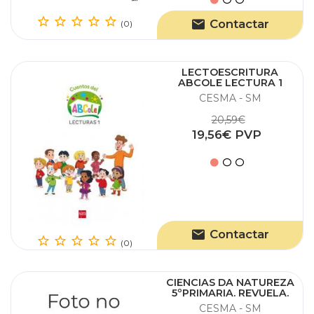
Contactar
(0)
LECTOESCRITURA
ABCOLE LECTURA 1
CESMA - SM
20,59€
19,56€ PVP
Contactar
(0)
CIENCIAS DA NATUREZA
5ºPRIMARIA. REVUELA.
GALICIA 2022
CESMA - SM