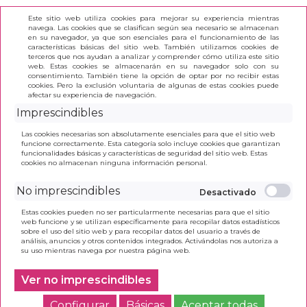
Este sitio web utiliza cookies para mejorar su experiencia mientras
navega. Las cookies que se clasifican según sea necesario se almacenan
en su navegador, ya que son esenciales para el funcionamiento de las
características básicas del sitio web. También utilizamos cookies de
terceros que nos ayudan a analizar y comprender cómo utiliza este sitio
(0)
web. Estas cookies se almacenarán en su navegador solo con su
consentimiento. También tiene la opción de optar por no recibir estas
cookies. Pero la exclusión voluntaria de algunas de estas cookies puede
afectar su experiencia de navegación.
INICIO
>
DISCO DURO EXTERNO 2.5" 2TB USB 3.0
Imprescindibles
CANON INCL
Las cookies necesarias son absolutamente esenciales para que el sitio web
funcione correctamente. Esta categoría solo incluye cookies que garantizan
funcionalidades básicas y características de seguridad del sitio web. Estas
cookies no almacenan ninguna información personal.
No imprescindibles
Estas cookies pueden no ser particularmente necesarias para que el sitio
web funcione y se utilizan específicamente para recopilar datos estadísticos
sobre el uso del sitio web y para recopilar datos del usuario a través de
análisis, anuncios y otros contenidos integrados. Activándolas nos autoriza a
su uso mientras navega por nuestra página web.
Ver no imprescindibles
Configurar
Básicas
Aceptar todas