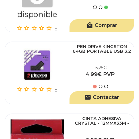
Comprar
(0)
PEN DRIVE KINGSTON
64GB PORTABLE USB 3,2
GEN 1 DATATRAVELER
EXODIA
5,25€
4,99€ PVP
(0)
Contactar
CINTA ADHESIVA
CRYSTAL - 12MMX33M -
TRANSPARENTE