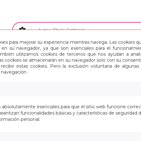
okies para mejorar su experiencia mientras navega. Las cookies q
en su navegador, ya que son esenciales para el funcionamient
Papelería
Maletas y Mochilas
También utilizamos cookies de terceros que nos ayudan a an
Estas cookies se almacenarán en su navegador solo con su consent
recibir estas cookies. Pero la exclusión voluntaria de alguna
e navegación.
IO
>
JUEGOS
>
DE 0-2 AÑOS
n absolutamente esenciales para que el sitio web funcione corre
Se han encontrado
0
elementos. Mostr
rantizan funcionalidades básicas y características de seguridad d
ormación personal.