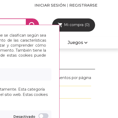
INICIAR SESIÓN
REGISTRARSE
Mi compra (0)
ue se clasifican según sea
o de las características
Mobiliario y Sillas
Juegos
alizar y comprender cómo
imiento. También tiene la
s de estas cookies puede
Mostrar:
elementos por página
ctamente. Esta categoría
ando del 1 al 0
el sitio web. Estas cookies