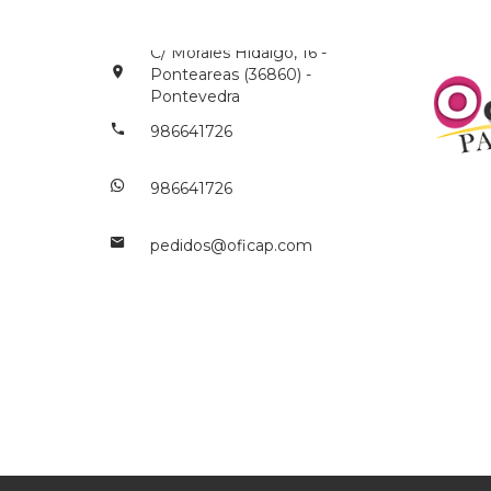
C/ Morales Hidalgo, 16 -
Ponteareas (36860) -
Pontevedra
986641726
986641726
pedidos@oficap.com