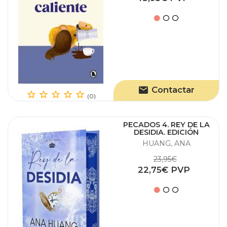
Contactar
(0)
PECADOS 4. REY DE LA
DESIDIA. EDICIÓN
ESPECIAL
HUANG, ANA
23,95€
22,75€ PVP