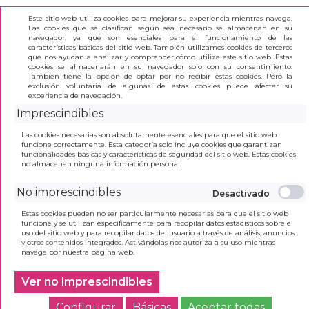
Este sitio web utiliza cookies para mejorar su experiencia mientras navega.
Las cookies que se clasifican según sea necesario se almacenan en su
navegador, ya que son esenciales para el funcionamiento de las
características básicas del sitio web. También utilizamos cookies de terceros
que nos ayudan a analizar y comprender cómo utiliza este sitio web. Estas
(0)
cookies se almacenarán en su navegador solo con su consentimiento.
También tiene la opción de optar por no recibir estas cookies. Pero la
exclusión voluntaria de algunas de estas cookies puede afectar su
experiencia de navegación.
carpetas de gomas
Imprescindibles
La página
no se
Las cookies necesarias son absolutamente esenciales para que el sitio web
encuentra disponible
funcione correctamente. Esta categoría solo incluye cookies que garantizan
funcionalidades básicas y características de seguridad del sitio web. Estas cookies
no almacenan ninguna información personal.
No imprescindibles
Estas cookies pueden no ser particularmente necesarias para que el sitio web
funcione y se utilizan específicamente para recopilar datos estadísticos sobre el
uso del sitio web y para recopilar datos del usuario a través de análisis, anuncios
y otros contenidos integrados. Activándolas nos autoriza a su uso mientras
navega por nuestra página web.
Ver no imprescindibles
Configurar
Básicas
Aceptar todas