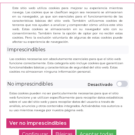
Este sitio web utiliza cookies para mejorar su experiencia mientras
navega. Las cookies que se clasifican según sea necesario se almacenan
en su navegador, ya que son esenciales para el funcionamiento de las
características básicas del sitio web. También utilizamos cookies de
terceros que nos ayudan a analizar y comprender cómo utiliza este sitio
(0)
web. Estas cookies se almacenarán en su navegador solo con su
consentimiento. También tiene la opción de optar por no recibir estas
cookies. Pero la exclusión voluntaria de algunas de estas cookies puede
afectar su experiencia de navegación.
INICIO
>
RESULTADO BÚSQUEDA
Imprescindibles
Las cookies necesarias son absolutamente esenciales para que el sitio web
Estos son los resultados de tu búsqueda:
funcione correctamente. Esta categoría solo incluye cookies que garantizan
susaeta ediciones
funcionalidades básicas y características de seguridad del sitio web. Estas
cookies no almacenan ninguna información personal.
No imprescindibles
Estas cookies pueden no ser particularmente necesarias para que el sitio
web funcione y se utilizan específicamente para recopilar datos estadísticos
sobre el uso del sitio web y para recopilar datos del usuario a través de
análisis, anuncios y otros contenidos integrados. Activándolas nos autoriza a
su uso mientras navega por nuestra página web.
Ver no imprescindibles
Configurar
Básicas
Aceptar todas