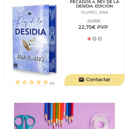
PECADOS 4. REY DE LA
DESIDIA. EDICIÓN
ESPECIAL
HUANG, ANA
23,95€
22,75€ PVP
Contactar
(0)